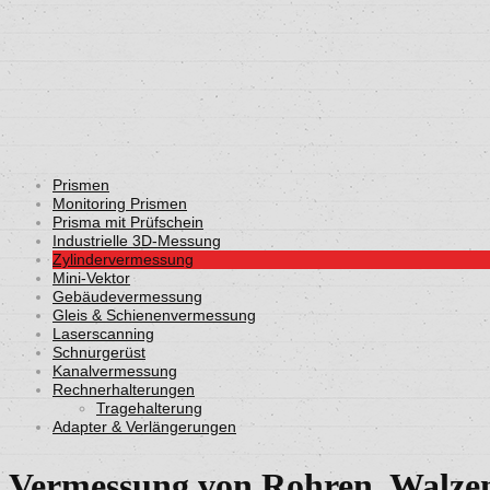
Zylinder
Home
Zylindervermessung
Prismen
Monitoring Prismen
Prisma mit Prüfschein
Industrielle 3D-Messung
Zylindervermessung
Mini-Vektor
Gebäudevermessung
Gleis & Schienenvermessung
Laserscanning
Schnurgerüst
Kanalvermessung
Rechnerhalterungen
Tragehalterung
Adapter & Verlängerungen
Vermessung von Rohren, Walzen,