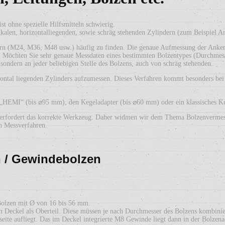
ist ohne spezielle Hilfsmitteln schwierig.
alen, horizontalliegenden, sowie schräg stehenden Zylindern (zum Beispiel A
n (M24, M36, M48 usw.) häufig zu finden. Die genaue Aufmessung der Ankerbol
. Möchten Sie sehr genaue Messdaten eines bestimmten Bolzentypes (Durchmesse
sondern an jeder beliebigen Stelle des Bolzens, auch von schräg stehenden.
ontal liegenden Zylinders aufzumessen. Dieses Verfahren kommt besonders be
„HEMI“ (bis ⌀95 mm), den Kegeladapter (bis ⌀60 mm) oder ein klassisches K
und erfordert das korrekte Werkzeug. Daher widmen wir dem Thema Bolzenverm
en Messverfahren.
 / Gewindebolzen
Bolzen mit Ø von 16 bis 56 mm.
eckel als Oberteil. Diese müssen je nach Durchmesser des Bolzens kombinier
seite aufliegt. Das im Deckel integrierte M8 Gewinde liegt dann in der Bolzen