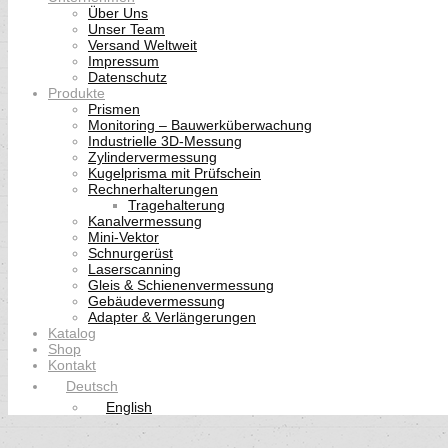
Über Uns
Unser Team
Versand Weltweit
Impressum
Datenschutz
Produkte
Prismen
Monitoring – Bauwerküberwachung
Industrielle 3D-Messung
Zylindervermessung
Kugelprisma mit Prüfschein
Rechnerhalterungen
Tragehalterung
Kanalvermessung
Mini-Vektor
Schnurgerüst
Laserscanning
Gleis & Schienenvermessung
Gebäudevermessung
Adapter & Verlängerungen
Katalog
Shop
Kontakt
Deutsch
English