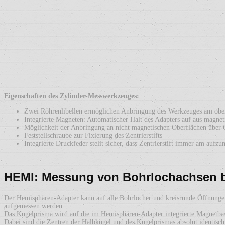
Eigenschaften des Zylinder-Messwerkzeuges:
Zwei Röhrenlibellen ermöglichen Anbringung des Werkzeuges am oberst
Integrierte Magneten: Automatischer Halt des Adapters auf aus magnet
Möglichkeit der Anbringung an nicht magnetischen Oberflächen über 
Feststellschraube zur Fixierung des Zentrierstifts
Integrierte Druckfeder stellt sicher, dass Zentrierstift immer am aufz
HEMI: Messung von Bohrlochachsen 
Der Hemisphären-Adapter kann auf alle Bohrlöcher und kreisrunde Öffnung
aufgemessen werden.
Das Kugelprisma wird auf die im Hemisphären-Adapter integrierte Magnetbasi
Dabei sind die Zentren der Halbkugel und des Kugelprismas absolut identisc