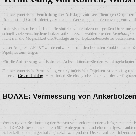
Die tachymetrische
Ermittlung der Achslage von kreisförmigen Objekten
Bohnenstingl GmbH bietet verschiedene Werkzeuge zur Vermessung von vertik
In der Baubranche und Industrie sind Gewindebolzen mit großen Durchmesser
schnell viele verschiedene Bolzen aufzumessen, wählen Sie den
Kegeladapter
nicht nur die Möglichkeit die Achslage an der Bolzenoberseite zu bestimmen, 
Unser Adapter „APEX“ wurde entwickelt, um den höchsten Punkt eines horiz
Pipelines zum tragen.
Für die Aufmessung von Bohrloch-Achsen können Sie den Halbkugeladapter 
Die tachymetrische Vermessung von zylindrischen Objekten ist vielseitig 
unserem
Gesamtkatalog
. Hier finden Sie eine grobe Übersicht der verfügbar
BOAXE: Vermessung von Ankerbolzen
Werkzeug zur Bestimmung der Achsen von senkrecht oder schräg stehenden 
Der BOAXE besteht aus einem 90°-Anlegeprisma und einem aufgeschraubtem D
Schenkelflächen tangential angesetzt, während der Deckel auf der Bolzenober