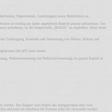
nkerbolzen, Papierwalzen, Gasleitungen) sowie Bohrlöchern an.
zen ist wichtig um später angelieferte Bauteile präzise aufzusetzen. Um
rs) aufnehmen, ist die Adapterreihe „
BOAXE
“ zu empfehlen. Diese bietet
i der Einbringung, Kontrolle und Vermessung von Walzen, Rohren und
ugelprisma (bis ⌀35 mm) nutzen.
essung, Walzenvermessung und Bohrlochvermessung ein ganzes Kapitel in
t werden. Der Adapter wird mittels des Anlegeprismas über zwei
achse und kann als Anschluss für Prismen jeder Art verwendet werden.