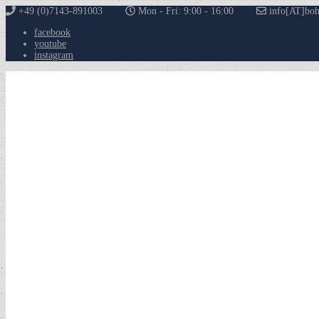
+49 (0)7143-891003
Mon - Fri: 9:00 - 16:00
info[AT]boh
facebook
youtube
instagram