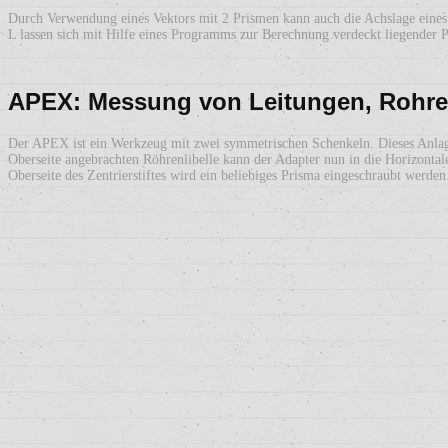
Durch Verwendung eines Vektors mit 2 Prismen kann auch die Achslage eines 
L lassen sich mit Hilfe eines Programms zur Berechnung verdeckt liegender
APEX: Messung von Leitungen, Rohren
Der APEX ist ein Werkzeug mit zwei symmetrischen Schenkeln. Dieses Anlagep
Oberseite angebrachten Röhrenlibelle kann der Adapter nun in die Horizontale
Oberseite des Zentrierstiftes wird ein beliebiges Prisma eingeschraubt werd