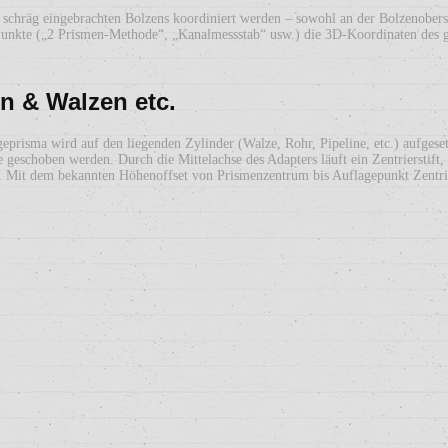
schräg eingebrachten Bolzens koordiniert werden – sowohl an der Bolzenoberse
 Punkte („2 Prismen-Methode“, „Kanalmessstab“ usw.) die 3D-Koordinaten des 
 & Walzen etc.
risma wird auf den liegenden Zylinder (Walze, Rohr, Pipeline, etc.) aufgeset
 geschoben werden. Durch die Mittelachse des Adapters läuft ein Zentrierstift
en. Mit dem bekannten Höhenoffset von Prismenzentrum bis Auflagepunkt Zentrie